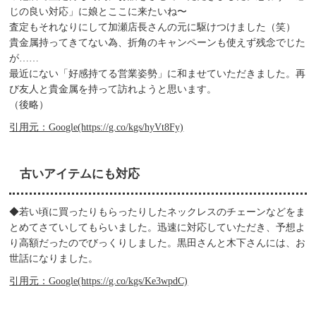
じの良い対応」に娘とここに来たいね〜
査定もそれなりにして加瀬店長さんの元に駆けつけました（笑）
貴金属持ってきてない為、折角のキャンペーンも使えず残念でじた
が……
最近にない「好感持てる営業姿勢」に和ませていただきました。再
び友人と貴金属を持って訪れようと思います。
（後略）
引用元：Google(https://g.co/kgs/hyVt8Fy)
古いアイテムにも対応
◆若い頃に買ったりもらったりしたネックレスのチェーンなどをま
とめてさていしてもらいました。迅速に対応していただき、予想よ
り高額だったのでびっくりしました。黒田さんと木下さんには、お
世話になりました。
引用元：Google(https://g.co/kgs/Ke3wpdC)