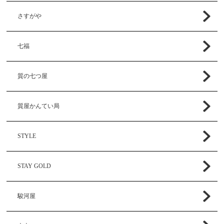
さすがや
七福
質の七つ屋
質屋かんてい局
STYLE
STAY GOLD
駿河屋