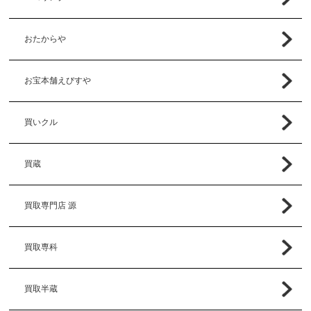
おたからや
お宝本舗えびすや
買いクル
買蔵
買取専門店 源
買取専科
買取半蔵