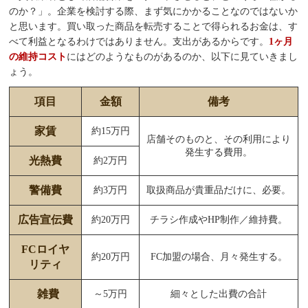
のか？」。企業を検討する際、まず気にかかることなのではないか
と思います。買い取った商品を転売することで得られるお金は、す
べて利益となるわけではありません。支出があるからです。
1ヶ月
の維持コスト
にはどのようなものがあるのか、以下に見ていきまし
ょう。
項目
金額
備考
家賃
約15万円
店舗そのものと、その利用により
発生する費用。
光熱費
約2万円
警備費
約3万円
取扱商品が貴重品だけに、必要。
広告宣伝費
約20万円
チラシ作成やHP制作／維持費。
FCロイヤ
約20万円
FC加盟の場合、月々発生する。
リティ
雑費
～5万円
細々とした出費の合計