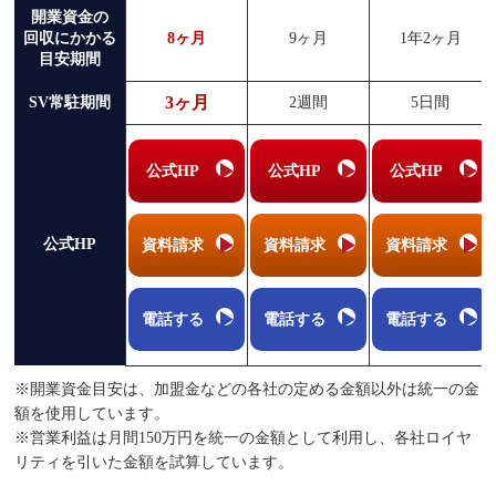
開業資金の
回収にかかる
8ヶ月
9ヶ月
1年2ヶ月
目安期間
3ヶ月
SV常駐期間
2週間
5日間
公式HP
公式HP
公式HP
公式HP
資料請求
資料請求
資料請求
電話する
電話する
電話する
※開業資金目安は、加盟金などの各社の定める金額以外は統一の金
額を使用しています。
※営業利益は月間150万円を統一の金額として利用し、各社ロイヤ
リティを引いた金額を試算しています。