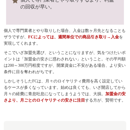
の回収が早い。
個人で専門業者とやり取りした場合、入金は数ヶ月先となることも
ザラですが、
FCによっては、週間単位での商品引き取り→入金
を
実現してくれます。
そこでいざ加盟先選び、ということになりますが、気をつけたいポ
イントは「加盟金の安さに惑わされない」ということ。その平均額
は200～300万円程度ですが、開業資金に不安がある場合、より安い
条件に目を奪われがちです。
しかしそうしたFCは、月々のロイヤリティ費用を高く設定してい
るケースが多くなっています。始めは良くても、いざ開店してから
月々の経費に青息吐息になってしまうようでは、大損。
加盟金の安
さより、月ごとのロイヤリティの安さに注目
する方が、賢明です。