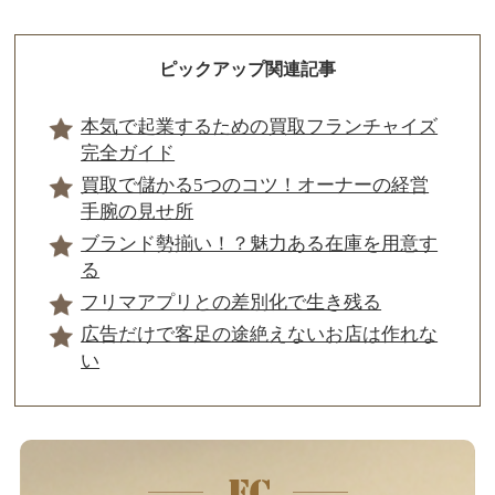
ピックアップ関連記事
本気で起業するための買取フランチャイズ
完全ガイド
買取で儲かる5つのコツ！オーナーの経営
手腕の見せ所
ブランド勢揃い！？魅力ある在庫を用意す
る
フリマアプリとの差別化で生き残る
広告だけで客足の途絶えないお店は作れな
い