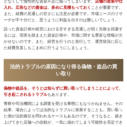
どなくして慢性的な資金不足に陥ってしまいます。
店舗の改装や仕
入れ、広告などの資金は、多めに見積もっておく
ことが重要です。
また、経費の見通しの甘さにも注意が必要です。市場ニーズのリサ
ーチが不十分だと、思うように利益を出すのは難しいでしょう。
誤った資金計画や経営における甘すぎる見通しが招く失敗を回避す
るには、現実を踏まえた資金計画や、市場に関する豊富な情報が欠
かせないのです。また、経営を行うのと並行して、運営状況に応じ
た経費見直しもこまめに行うようにしましょう。
法的トラブルの原因になり得る偽物・盗品の買
い取り
偽物や盗品を、そうとは知らずに買い取ってしまうことによって、
引き起こされるトラブル
もあります。
警察や司法機関による調査を受ける事態にもなりかねません。その
結果、場合によっては法的なトラブルに発展することも。買い取っ
た側が法的責任を問われるケースもあるのです。そうなると、築き
上げてきた店舗への信頼が、一気に崩れてしまう可能性を否定でき