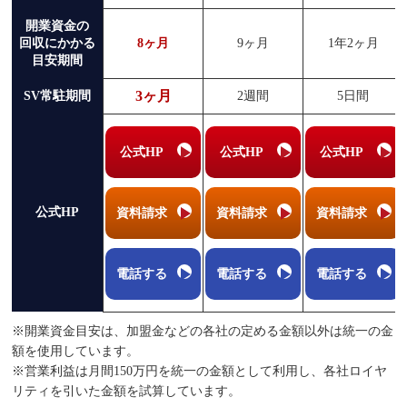
開業資金の
回収にかかる
8ヶ月
9ヶ月
1年2ヶ月
目安期間
3ヶ月
SV常駐期間
2週間
5日間
公式HP
公式HP
公式HP
公式HP
資料請求
資料請求
資料請求
電話する
電話する
電話する
※開業資金目安は、加盟金などの各社の定める金額以外は統一の金
額を使用しています。
※営業利益は月間150万円を統一の金額として利用し、各社ロイヤ
リティを引いた金額を試算しています。