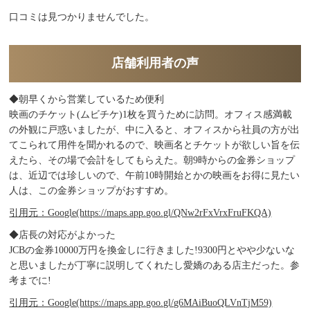
口コミは見つかりませんでした。
店舗利用者の声
◆朝早くから営業しているため便利
映画のチケット(ムビチケ)1枚を買うために訪問。オフィス感満載
の外観に戸惑いましたが、中に入ると、オフィスから社員の方が出
てこられて用件を聞かれるので、映画名とチケットが欲しい旨を伝
えたら、その場で会計をしてもらえた。朝9時からの金券ショップ
は、近辺では珍しいので、午前10時開始とかの映画をお得に見たい
人は、この金券ショップがおすすめ。
引用元：Google(https://maps.app.goo.gl/QNw2rFxVrxFruFKQA)
◆店長の対応がよかった
JCBの金券10000万円を換金しに行きました!9300円とやや少ないな
と思いましたが丁寧に説明してくれたし愛嬌のある店主だった。参
考までに!
引用元：Google(https://maps.app.goo.gl/g6MAiBuoQLVnTjM59)