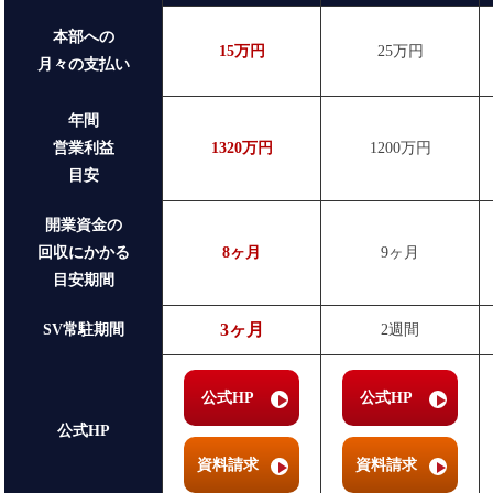
本部への
15万円
25万円
月々の支払い
年間
営業利益
1320万円
1200万円
目安
開業資金の
回収にかかる
8ヶ月
9ヶ月
目安期間
3ヶ月
SV常駐期間
2週間
公式HP
公式HP
公式HP
資料請求
資料請求