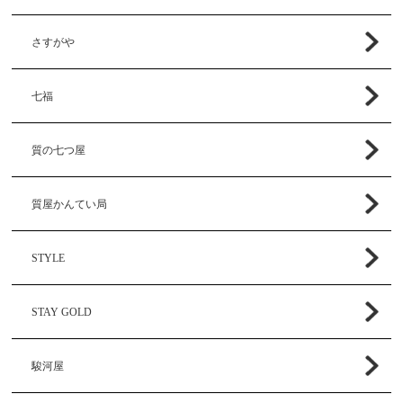
さすがや
七福
質の七つ屋
質屋かんてい局
STYLE
STAY GOLD
駿河屋