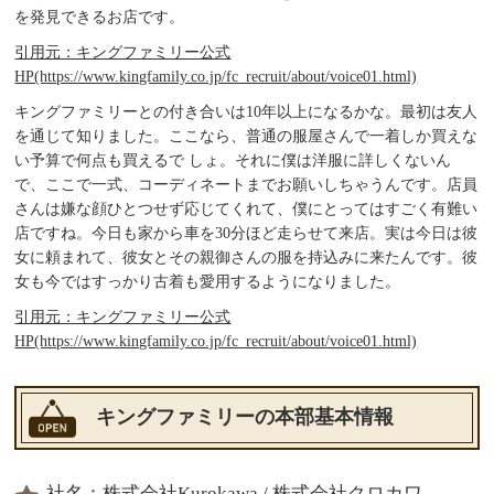
を発見できるお店です。
引用元：キングファミリー公式
HP(https://www.kingfamily.co.jp/fc_recruit/about/voice01.html)
キングファミリーとの付き合いは10年以上になるかな。最初は友人
を通じて知りました。ここなら、普通の服屋さんで一着しか買えな
い予算で何点も買えるで しょ。それに僕は洋服に詳しくないん
で、ここで一式、コーディネートまでお願いしちゃうんです。店員
さんは嫌な顔ひとつせず応じてくれて、僕にとってはすごく有難い
店ですね。今日も家から車を30分ほど走らせて来店。実は今日は彼
女に頼まれて、彼女とその親御さんの服を持込みに来たんです。彼
女も今ではすっかり古着も愛用するようになりました。
引用元：キングファミリー公式
HP(https://www.kingfamily.co.jp/fc_recruit/about/voice01.html)
キングファミリーの本部基本情報
社名：株式会社Kurokawa / 株式会社クロカワ