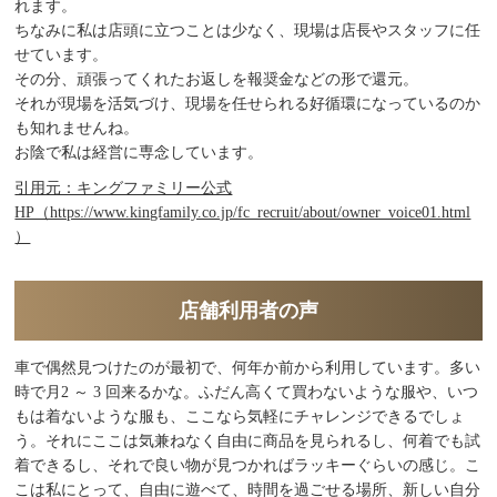
れます。
ちなみに私は店頭に立つことは少なく、現場は店長やスタッフに任
せています。
その分、頑張ってくれたお返しを報奨金などの形で還元。
それが現場を活気づけ、現場を任せられる好循環になっているのか
も知れませんね。
お陰で私は経営に専念しています。
引用元：キングファミリー公式
HP（https://www.kingfamily.co.jp/fc_recruit/about/owner_voice01.html
）
店舗利用者の声
車で偶然見つけたのが最初で、何年か前から利用しています。多い
時で月2 ～ 3 回来るかな。ふだん高くて買わないような服や、いつ
もは着ないような服も、ここなら気軽にチャレンジできるでしょ
う。それにここは気兼ねなく自由に商品を見られるし、何着でも試
着できるし、それで良い物が見つかればラッキーぐらいの感じ。こ
こは私にとって、自由に遊べて、時間を過ごせる場所、新しい自分