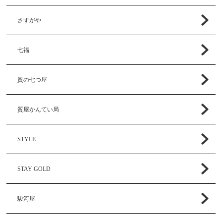
さすがや
七福
質の七つ屋
質屋かんてい局
STYLE
STAY GOLD
駿河屋