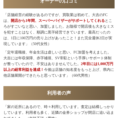
オーナーの口コミ
「店舗経営の経験があるのですが、買取業は初めて。大吉のFC
は、
開店から1年間、スーパーバイザーがサポートしてくれる
とこ
ろがすごいなと思い、加盟しました。お陰様で開店後も大きなミス
を犯すことはなく、順調に黒字経営できています。最高だったの
は、1日に100万円の売り上げがあったこと！また完全週休2日が実
現しています」（50代女性）
「定年退職後、年金生活は虚しいと思い、FC加盟を考えました。
大吉には年収保障、赤字補填、SV常駐という手厚いサポート体制
が整っていたので、不安はありませんでした。
2年目には1,000万円
以上の経常利益を達成！
今後は店舗の知名度をもっと上げ、県内に
他店舗展開ができたらと思っています」（60代男性）
利用者の声
「家の近所にあるので、時々利用しています。査定は結構しっかり
しています。利用者も多く、近隣の金券ショップが閉店に追い込ま