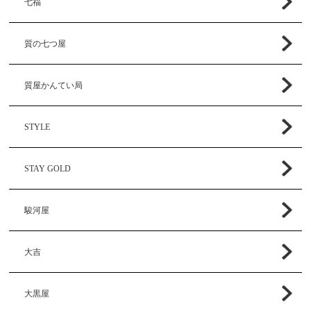
七福
質の七つ屋
質屋かんてい局
STYLE
STAY GOLD
駿河屋
大吉
大黒屋