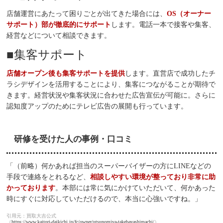
店舗運営にあたって困りごとが出てきた場合には、
OS（オーナー
サポート）部が徹底的にサポート
します。電話一本で接客や集客、
経営などについて相談できます。
■集客サポート
店舗オープン後も集客サポートを提供
します。直営店で成功したチ
ラシデザインを活用することにより、集客につながることが期待で
きます。経営状況や集客状況に合わせた広告宣伝が可能に。さらに
認知度アップのためにテレビ広告の展開も行っています。
研修を受けた人の事例・口コミ
「（前略）何かあれば担当のスーパーバイザーの方にLINEなどの
手段で連絡をとれるなど、
相談しやすい環境が整っており非常に助
かっております
。本部には常に気にかけていただいて、何かあった
時にすぐに対応していただけるので、本当に心強いですね。」
引用元：買取大吉公式
（
https://www.kaitori-daikichi.jp/fc/owner/utsunomiya-takebayashimachi/
）