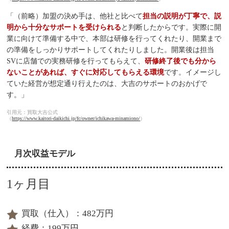
「（前略）加盟の決め手は、他社と比べて
担当の説明が丁寧で、説
明から十分なサポートを受けられる
と判断したからです。実際に開
業に向けて準備する中で、本部は研修を行ってくれたり、開業まで
の準備をしっかりサポートしてくれたりしました。開業後は担当
SVに店舗での実務研修を行ってもらえて、
研修終了後でも分から
ないことがあれば、すぐに対応してもらえる環境
です。イメージし
ていた経営が想定通り行えたのは、大吉のサポートのおかげで
す。」
引用元：買取大吉公式
（
https://www.kaitori-daikichi.jp/fc/owner/ichikawa-minamiono/
）
月次収益モデル
1ヶ月目
買取（仕入）：482万円
経費：199万円