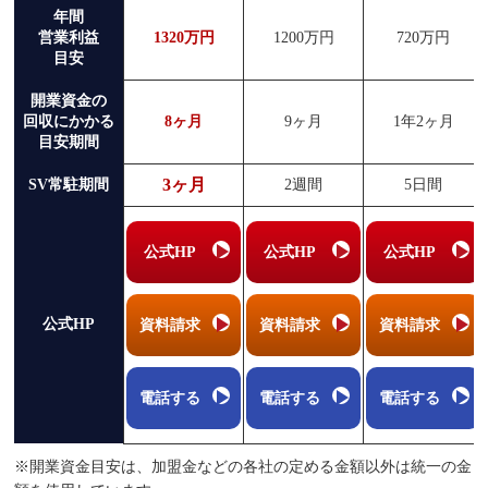
年間
営業利益
1320万円
1200万円
720万円
目安
開業資金の
回収にかかる
8ヶ月
9ヶ月
1年2ヶ月
目安期間
3ヶ月
SV常駐期間
2週間
5日間
公式HP
公式HP
公式HP
公式HP
資料請求
資料請求
資料請求
電話する
電話する
電話する
※開業資金目安は、加盟金などの各社の定める金額以外は統一の金