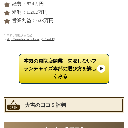
経費：634万円
粗利：1,262万円
営業利益：628万円
引用元：買取大吉公式
（
https://www.kaitori-daikichi.jp/fc/model/
）
本気の買取店開業！失敗しないフ
ランチャイズ本部の選び方を詳し
くみる
大吉の口コミ評判