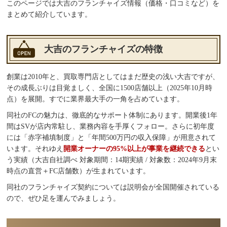
このページでは大吉のフランチャイズ情報（価格・口コミなど）を
まとめて紹介しています。
大吉のフランチャイズの特徴
創業は2010年と、買取専門店としてはまだ歴史の浅い大吉ですが、
その成長ぶりは目覚ましく、全国に1500店舗以上（2025年10月時
点）を展開。すでに業界最大手の一角を占めています。
同社のFCの魅力は、徹底的なサポート体制にあります。開業後1年
間はSVが店内常駐し、業務内容を手厚くフォロー。さらに初年度
には「赤字補填制度」と「年間500万円の収入保障」が用意されて
います。それゆえ
開業オーナーの95%以上が事業を継続できる
とい
う実績（大吉自社調べ 対象期間：14期実績 / 対象数：2024年9月末
時点の直営＋FC店舗数）が生まれています。
同社のフランチャイズ契約については説明会が全国開催されている
ので、ぜひ足を運んでみましょう。