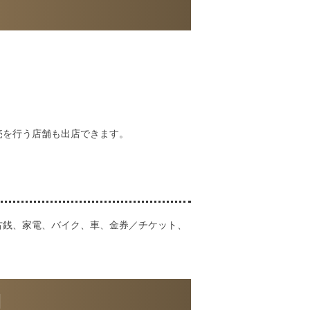
売を行う店舗も出店できます。
古銭、家電、バイク、車、金券／チケット、
細