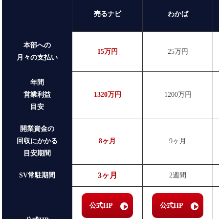
売るナビ
わかば
本部への
15万円
25万円
月々の支払い
年間
営業利益
1320万円
1200万円
目安
開業資金の
回収にかかる
8ヶ月
9ヶ月
目安期間
3ヶ月
SV常駐期間
2週間
公式HP
公式HP