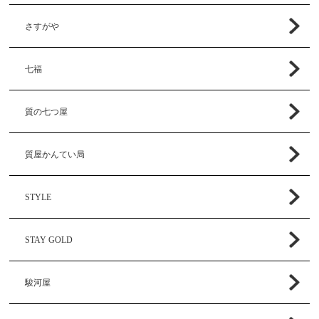
さすがや
七福
質の七つ屋
質屋かんてい局
STYLE
STAY GOLD
駿河屋