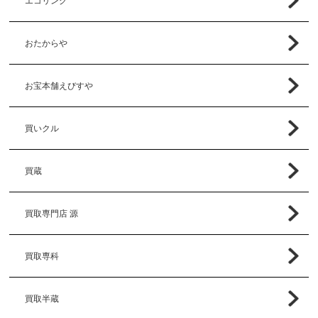
エコリング
おたからや
お宝本舗えびすや
買いクル
買蔵
買取専門店 源
買取専科
買取半蔵